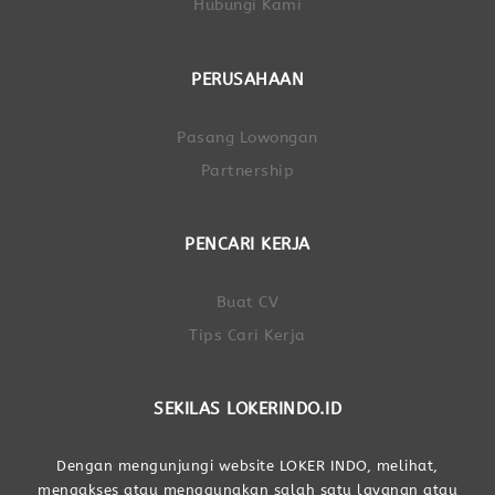
Hubungi Kami
PERUSAHAAN
Pasang Lowongan
Partnership
PENCARI KERJA
Buat CV
Tips Cari Kerja
SEKILAS LOKERINDO.ID
Dengan mengunjungi website LOKER INDO, melihat,
mengakses atau menggunakan salah satu layanan atau