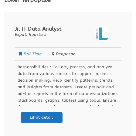
Loker Terpopuler
Jr. IT Data Analyst
Expat. Roasters
Full Time
Denpasar
Responsibilities : Collect, process, and analyze
data from various sources to support business
decision making. Help identify patterns, trends,
and insights from datasets. Create periodic and
ad-hoc reports in the form of data visualizations
(dashboards, graphs, tables) using tools. Ensure
data accuracy and relevance by validating and
maintaining databases and dashboards. Support
Lihat detail
ETL (Extract, Transform, Load) processes for data
integration