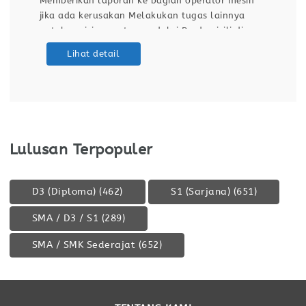
Memberikan laporan ke bagian operator mesin
jika ada kerusakan Melakukan tugas lainnya
untuk posisi operator produksi Berdomisili di
Samarinda Kualifikasi / Persyaratan Pendidikan
Lihat detail
minimal SMA / SMK Sehat jasmani dan rohani
Dapat bekerja dengan team Bersedia
Lulusan Terpopuler
D3 (Diploma)
(462)
S1 (Sarjana)
(651)
SMA / D3 / S1
(289)
SMA / SMK Sederajat
(652)