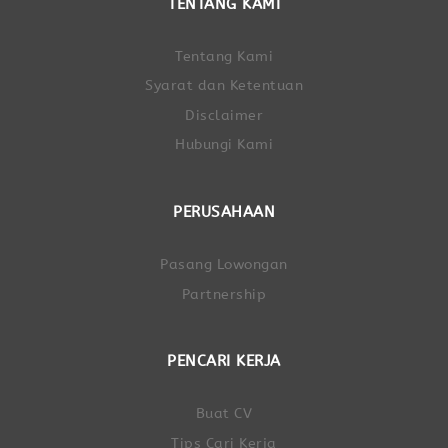
TENTANG KAMI
Tentang Kami
Syarat dan Ketentuan
Disclaimer
Hubungi Kami
PERUSAHAAN
Pasang Lowongan
Partnership
PENCARI KERJA
Buat CV
Tips Cari Kerja