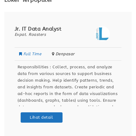
Loker Terpopuler
Jr. IT Data Analyst
Expat. Roasters
Full Time
Denpasar
Responsibilities : Collect, process, and analyze
data from various sources to support business
decision making. Help identify patterns, trends,
and insights from datasets. Create periodic and
ad-hoc reports in the form of data visualizations
(dashboards, graphs, tables) using tools. Ensure
data accuracy and relevance by validating and
maintaining databases and dashboards. Support
Lihat detail
ETL (Extract, Transform, Load) processes for data
integration