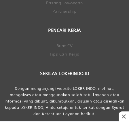
Pasang Lowongan
Partnership
PENCARI KERJA
Buat CV
Tips Cari Kerja
SEKILAS LOKERINDO.ID
Dengan mengunjungi website LOKER INDO, melihat,
mengakses atau menggunakan salah satu layanan atau
informasi yang dibuat, dikumpulkan, disusun atau diserahkan
kepada LOKER INDO, Anda setuju untuk terikat dengan Syarat
dan Ketentuan Layanan berikut.
close
Dibuat Oleh LOKER INDO