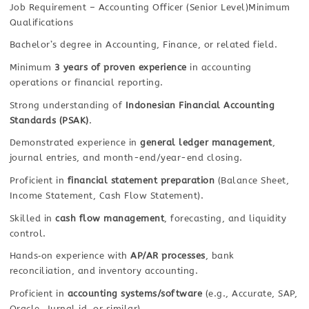
Job Requirement – Accounting Officer (Senior Level)Minimum
Qualifications
Bachelor’s degree in Accounting, Finance, or related field.
Minimum
3 years of proven experience
in accounting
operations or financial reporting.
Strong understanding of
Indonesian Financial Accounting
Standards (PSAK)
.
Demonstrated experience in
general ledger management
,
journal entries, and month-end/year-end closing.
Proficient in
financial statement preparation
(Balance Sheet,
Income Statement, Cash Flow Statement).
Skilled in
cash flow management
, forecasting, and liquidity
control.
Hands‑on experience with
AP/AR processes
, bank
reconciliation, and inventory accounting.
Proficient in
accounting systems/software
(e.g., Accurate, SAP,
Oracle, Jurnal.id, or similar).