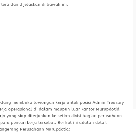
Admin Warehouse & Logistik
tera dan dijelaskan di bawah ini.
MateCareer
Full Time
Tangerang Selatan
Job opportunity for Admin Warehouse &
Logistik at GLOW FX Beauty in KOTA
TANGERANG SELATAN, BANTEN, Indonesia.
Kualifikasi Objective Role Membantu tim
warehouse untuk menyelesaikan
permasalahan pesanan bermasalah
melalui koordinasi dengan tim internal
maupun eksternal (ekspedisi) serta
Lihat detail
supporting administrasi warehouse
lainnya. Deskripsi Pekerjaan Melakukan
sedang membuka lowongan kerja untuk posisi Admin Treasury
crosscheck status pengiriman bermasalah
erja operasional di dalam maupun luar kantor Murupdotid.
(delay, hilang, salah alamat) kepada pihak
a yang siap diterjunkan ke setiap divisi bagian perusahaan
ekspedisi Menyampaikan informasi dan
ra pencari kerja tersebut. Berikut ini adalah detail
pembaruan status
 Tangerang Perusahaan Murupdotid: