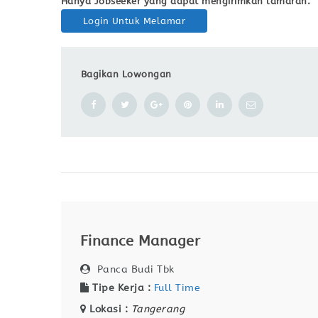
Hanya Jobseeker yang dapat mengirimkan lamaran.
Login Untuk Melamar
Bagikan Lowongan
Finance Manager
Panca Budi Tbk
Tipe Kerja :
Full Time
Lokasi :
Tangerang