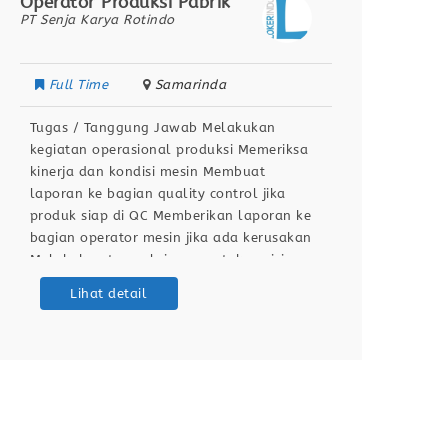
Operator Produksi Pabrik
Ops Da
PT Senja Karya Rotindo
Segari
Full Time
Samarinda
Full
Tugas / Tanggung Jawab Melakukan
Conduc
kegiatan operasional produksi Memeriksa
identi
kinerja dan kondisi mesin Membuat
based 
laporan ke bagian quality control jika
Manpow
produk siap di QC Memberikan laporan ke
and op
bagian operator mesin jika ada kerusakan
manage
Melakukan tugas lainnya untuk posisi
Google
operator produksi Berdomisili di Samarinda
data v
Lihat detail
Kualifikasi / Persyaratan Pendidikan
time o
minimal SMA / SMK Sehat jasmani dan
report
rohani Dapat bekerja dengan team
operat
Bersedia
making
opport