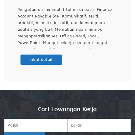
Pengalaman minimal 1 tahun di posisi Finance
Account Payable (AP) Komunikatif, teliti,
proaktif, memiliki inisiatif, dan kemampuan
analitis yang baik Memahami dan mampu
mengoperasikan Ms. Office (Word, Excel,
PowerPoint) Mampu bekerja dengan tenggat
waktu (deadline) Pernah menggunakan program
Accurate menjadi nilai tambah Diutamakan
Lihat detail
berdomisili di Kota Tangerang, Jakarta Barat,
dan sekitar Memeriksa, memeriksa, dan
memeroses dokumen pembayaran (PO, invoice,
faktur
Cari Lowongan Kerja