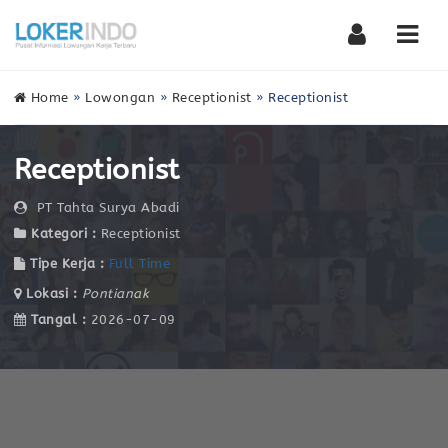
Nav
Home
»
Lowongan
»
Receptionist
»
Receptionist
Receptionist
PT Tahta Surya Abadi
Kategori :
Receptionist
Tipe Kerja :
Full Time
Lokasi :
Pontianak
Tangal :
2026-07-09