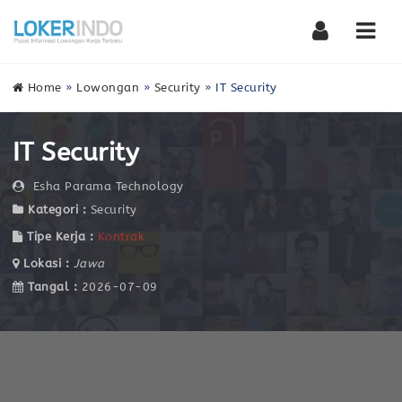
Nav
Home
»
Lowongan
»
Security
»
IT Security
IT Security
Esha Parama Technology
Kategori :
Security
Tipe Kerja :
Kontrak
Lokasi :
Jawa
Tangal :
2026-07-09