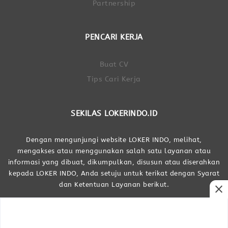
Partnership
PENCARI KERJA
Buat CV
Tips Cari Kerja
SEKILAS LOKERINDO.ID
Dengan mengunjungi website LOKER INDO, melihat,
mengakses atau menggunakan salah satu layanan atau
informasi yang dibuat, dikumpulkan, disusun atau diserahkan
kepada LOKER INDO, Anda setuju untuk terikat dengan Syarat
dan Ketentuan Layanan berikut.
close
Dibuat Oleh LOKER INDO