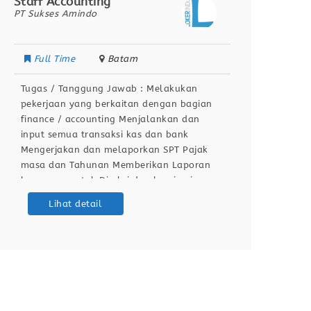
Staff Accounting
Recept
PT Sukses Amindo
PT Senj
Full Time
Batam
Full
Tugas / Tanggung Jawab : Melakukan
Tugas 
pekerjaan yang berkaitan dengan bagian
lapora
finance / accounting Menjalankan dan
Mener
input semua transaksi kas dan bank
masuk 
Mengerjakan dan melaporkan SPT Pajak
Menguh
masa dan Tahunan Memberikan Laporan
di tuj
keuangan untuk Direksi dan komisaris
terkai
Berdomisili di Batam Kualifikasi /
intern
Lihat detail
Persyaratan : Pengalaman min. 1 tahun
dan me
Menguasai arus kas, laporan keuangan
Mener
dan perpajakan Bisa membuat SPT
ramah 
Tahunan Badan
data l