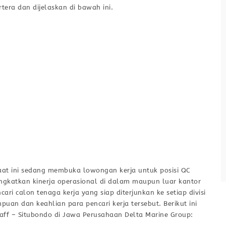
Receptionist
tera dan dijelaskan di bawah ini.
PT Sukses Amindo
Full Time
Cirebon
Tugas / Tanggung Jawab : Melakukan
pekerjaan bagian resepsionis kantor
Menyambut tamu yang datang ke area
kantor. Menerima Surat serta
mendistribusikan nya. Menerima dan
menjawab telepon. Mencatat pesan –
pesan yang masuk melalui telepon.
Menerima tamu yang akan bertemu
Lihat detail
dengan Staff kantor. Mencatat janji – janji
untuk pimpinan Berdomisili di Cirebon
aat ini sedang membuka lowongan kerja untuk posisi QC
Kualifikasi / Persyaratan : Bisa
ingkatkan kinerja operasional di dalam maupun luar kantor
berkomunikasi dalam bahasa Inggris
ri calon tenaga kerja yang siap diterjunkan ke setiap divisi
uan dan keahlian para pencari kerja tersebut. Berikut ini
taff – Situbondo di Jawa Perusahaan Delta Marine Group: