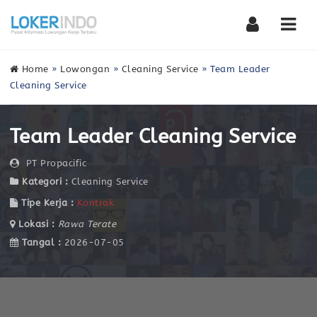
Nav
Home
»
Lowongan
»
Cleaning Service
»
Team Leader
Cleaning Service
Team Leader Cleaning Service
PT Propacific
Kategori :
Cleaning Service
Tipe Kerja :
Kontrak
Lokasi :
Rawa Terate
Tangal :
2026-07-05