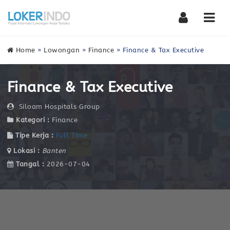
Nav
Home
»
Lowongan
»
Finance
»
Finance & Tax Executive
Finance & Tax Executive
Siloam Hospitals Group
Kategori :
Finance
Tipe Kerja :
Full Time
Lokasi :
Banten
Tangal :
2026-07-04