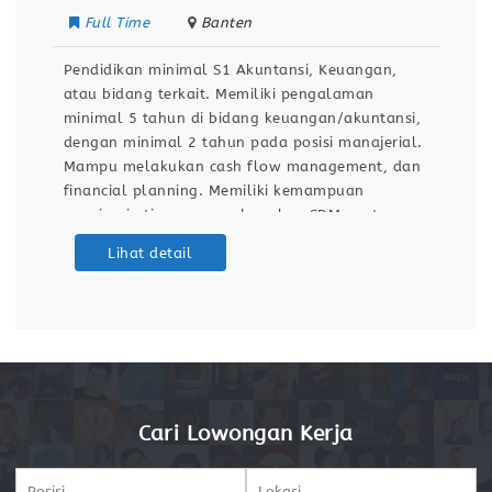
Full Time
Banten
Pendidikan minimal S1 Akuntansi, Keuangan,
atau bidang terkait. Memiliki pengalaman
minimal 5 tahun di bidang keuangan/akuntansi,
dengan minimal 2 tahun pada posisi manajerial.
Mampu melakukan cash flow management, dan
financial planning. Memiliki kemampuan
memimpin tim, mengembangkan SDM, serta
melakukan evaluasi kinerja. Menguasai Microsoft
Lihat detail
Excel dan sistem ERP/Software Akuntansi
(misalnya SAP, Oracle, Accurate, Odoo, atau
sejenisnya). Memiliki kemampuan analitis,
problem solving,
Cari Lowongan Kerja