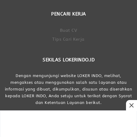
PENCARI KERJA
Buat CV
Tips Cari Kerja
SEKILAS LOKERINDO.ID
Dengan mengunjungi website LOKER INDO, melihat,
mengakses atau menggunakan salah satu layanan atau
informasi yang dibuat, dikumpulkan, disusun atau diserahkan
kepada LOKER INDO, Anda setuju untuk terikat dengan Syarat
dan Ketentuan Layanan berikut.
close
Dibuat Oleh LOKER INDO
LOKER INDO © Portal Lowongan Kerja Indonesia 2017 - 2026