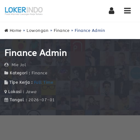
Nav
Home
»
Lowongan
»
Finance
»
Finance Admin
Finance Admin
Mie Jol
Kategori :
Finance
Tipe Kerja :
Full Time
Lokasi :
Jawa
Tangal :
2026-07-01