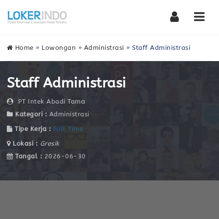
Nav
Home
»
Lowongan
»
Administrasi
»
Staff Administrasi
Staff Administrasi
PT Intek Abadi Tama
Kategori :
Administrasi
Tipe Kerja :
Full Time
Lokasi :
Gresik
Tangal :
2026-06-30