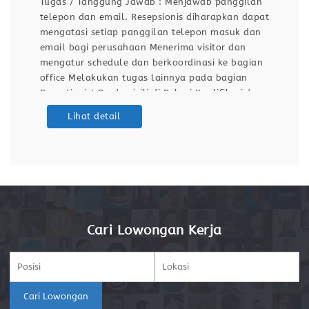
Tugas / Tanggung Jawab : Menjawab panggilan
telepon dan email. Resepsionis diharapkan dapat
mengatasi setiap panggilan telepon masuk dan
email bagi perusahaan Menerima visitor dan
mengatur schedule dan berkoordinasi ke bagian
office Melakukan tugas lainnya pada bagian
Receptionist Berdomisili di Bekasi Kualifikasi /
Persyaratan : Pendidikan SMA / SMK Lulusan D3
Lihat detail
/ S1 (Disukai) Dapat berkomunikasi dengan baik
dan Ramah
Cari Lowongan Kerja
Cari Lowongan