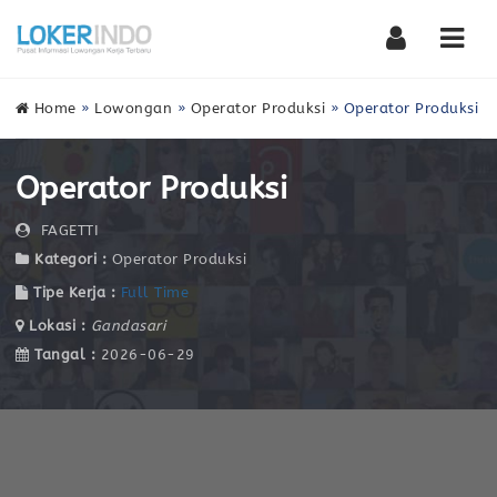
Nav
Home
»
Lowongan
»
Operator Produksi
»
Operator Produksi
Operator Produksi
FAGETTI
Kategori :
Operator Produksi
Tipe Kerja :
Full Time
Lokasi :
Gandasari
Tangal :
2026-06-29