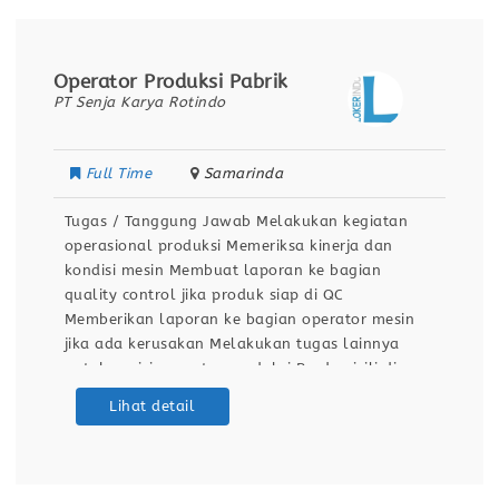
Operator Produksi Pabrik
PT Senja Karya Rotindo
Full Time
Samarinda
Tugas / Tanggung Jawab Melakukan kegiatan
operasional produksi Memeriksa kinerja dan
kondisi mesin Membuat laporan ke bagian
quality control jika produk siap di QC
Memberikan laporan ke bagian operator mesin
jika ada kerusakan Melakukan tugas lainnya
untuk posisi operator produksi Berdomisili di
Samarinda Kualifikasi / Persyaratan Pendidikan
Lihat detail
minimal SMA / SMK Sehat jasmani dan rohani
Dapat bekerja dengan team Bersedia