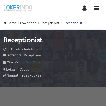
Nav
Home
»
Lowongan
»
Receptionist
»
Receptionist
Receptionist
PT Lintas Indotama
Kategori :
Receptionist
Tipe Kerja :
Full Time
Lokasi :
Cirebon
Tangal :
2026-06-28