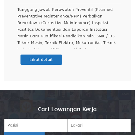
Tanggung jawab Perawatan Preventif (Planned
Preventative Maintenance/PPM) Perbaikan
Breakdown (Corrective Maintenance) Inspeksi
Fasilitas Dokumentasi dan Laporan Instalasi
Mesin Baru Kualifikasi Pendidikan min. SMK / D3
Teknik Mesin, Teknik Elektro, Mekatronika, Teknik
Industri (khusus TPM support) Diutamakan
memiliki pengalaman sebagai teknisi
Lihat detail
pemeliharaan di industri manufaktur (lebih
disukai industri otomotif). Keterampilan Teknis:
Memahami gambar teknik, diagram kelistrikan,
dan manual mesin. Mampu menggunakan
Cari Lowongan Kerja