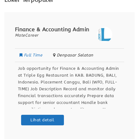
Loker Terpopuler
Finance & Accounting Admin
MateCareer
Full Time
Denpasar Selatan
Job opportunity for Finance & Accounting Admin
at Triple Egg Restaurant in KAB. BADUNG, BALI,
Indonesia. Placement Canggu, Bali (WFO, FULL-
TIME) Job Description Record and monitor daily
financial transactions accurately Prepare data
support for senior accountant Handle bank
reconciliation and support audit process Use
Accurate.id and Excel for financial reporting
Lihat detail
Qualifications Bachelor’s degree in Accounting 1+
years experience in accounting,