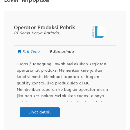
Loker Terpopuler
Operator Produksi Pabrik
PT Senja Karya Rotindo
Full Time
Samarinda
Tugas / Tanggung Jawab Melakukan kegiatan
operasional produksi Memeriksa kinerja dan
kondisi mesin Membuat laporan ke bagian
quality control jika produk siap di QC
Memberikan laporan ke bagian operator mesin
jika ada kerusakan Melakukan tugas lainnya
untuk posisi operator produksi Berdomisili di
Samarinda Kualifikasi / Persyaratan Pendidikan
Lihat detail
minimal SMA / SMK Sehat jasmani dan rohani
Dapat bekerja dengan team Bersedia