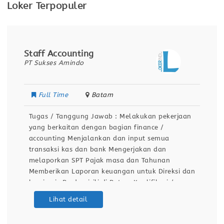
Loker Terpopuler
Staff Accounting
PT Sukses Amindo
Full Time
Batam
Tugas / Tanggung Jawab : Melakukan pekerjaan
yang berkaitan dengan bagian finance /
accounting Menjalankan dan input semua
transaksi kas dan bank Mengerjakan dan
melaporkan SPT Pajak masa dan Tahunan
Memberikan Laporan keuangan untuk Direksi dan
komisaris Berdomisili di Batam Kualifikasi /
Persyaratan : Pengalaman min. 1 tahun
Lihat detail
Menguasai arus kas, laporan keuangan dan
perpajakan Bisa membuat SPT Tahunan Badan