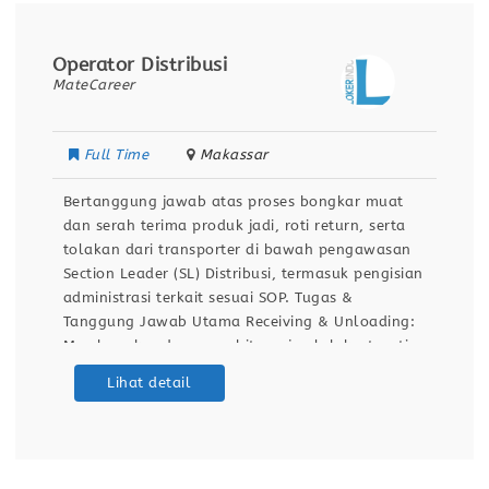
Operator Distribusi
MateCareer
Full Time
Makassar
Bertanggung jawab atas proses bongkar muat
dan serah terima produk jadi, roti return, serta
tolakan dari transporter di bawah pengawasan
Section Leader (SL) Distribusi, termasuk pengisian
administrasi terkait sesuai SOP. Tugas &
Tanggung Jawab Utama Receiving & Unloading:
Membongkar dan menghitung jumlah krat, roti
return, serta produk tolakan dari transporter.
Lihat detail
Administrasi Gudang: Mengisi formulir BAST, NPB,
dan BA Tolakan Produk