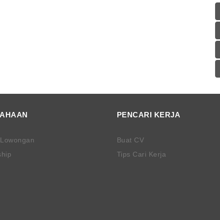
SAHAAN
PENCARI KERJA
 Lowongan
Buat CV
ship
Tips Cari Kerja