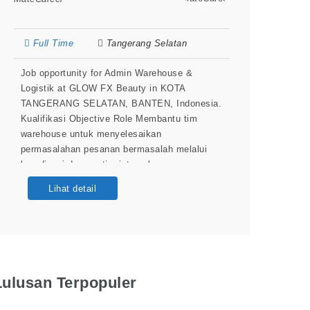
Full Time
Tangerang Selatan
Job opportunity for Admin Warehouse &
Logistik at GLOW FX Beauty in KOTA
TANGERANG SELATAN, BANTEN, Indonesia.
Kualifikasi Objective Role Membantu tim
warehouse untuk menyelesaikan
permasalahan pesanan bermasalah melalui
koordinasi dengan tim internal maupun
eksternal (ekspedisi) serta supporting
Lihat detail
administrasi warehouse lainnya. Deskripsi
Pekerjaan Melakukan crosscheck status
pengiriman bermasalah (delay, hilang, salah
alamat) kepada pihak ekspedisi
Menyampaikan informasi dan pembaruan
status
Lulusan Terpopuler