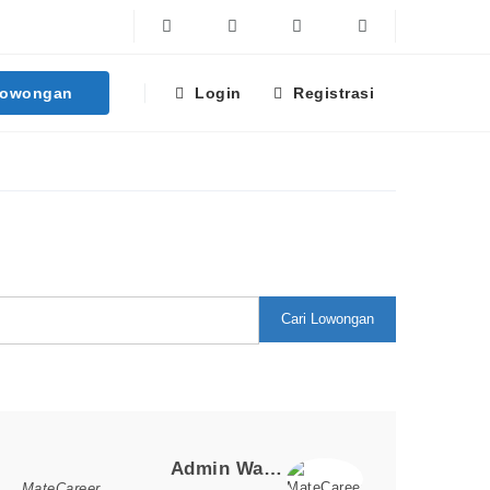
Facebook
Twitter
Linkedin
Instagram
Lowongan
Login
Registrasi
Cari Lowongan
Loker Terpopuler
Admin Warehouse & Logistik
MateCareer