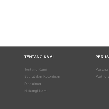
TENTANG KAMI
PERU
Tentang Kami
Pasang
Syarat dan Ketentuan
Partner
Disclaimer
Hubungi Kami