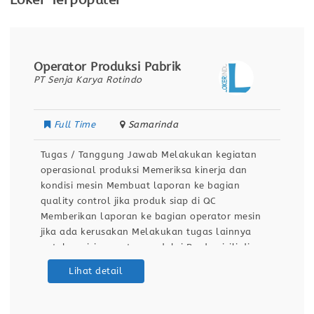
Loker Terpopuler
Operator Produksi Pabrik
PT Senja Karya Rotindo
Full Time
Samarinda
Tugas / Tanggung Jawab Melakukan kegiatan
operasional produksi Memeriksa kinerja dan
kondisi mesin Membuat laporan ke bagian
quality control jika produk siap di QC
Memberikan laporan ke bagian operator mesin
jika ada kerusakan Melakukan tugas lainnya
untuk posisi operator produksi Berdomisili di
Samarinda Kualifikasi / Persyaratan Pendidikan
Lihat detail
minimal SMA / SMK Sehat jasmani dan rohani
Dapat bekerja dengan team Bersedia