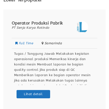
Loker Terpopuler
Operator Produksi Pabrik
PT Senja Karya Rotindo
Full Time
Samarinda
Tugas / Tanggung Jawab Melakukan kegiatan
operasional produksi Memeriksa kinerja dan
kondisi mesin Membuat laporan ke bagian
quality control jika produk siap di QC
Memberikan laporan ke bagian operator mesin
jika ada kerusakan Melakukan tugas lainnya
untuk posisi operator produksi Berdomisili di
Samarinda Kualifikasi / Persyaratan Pendidikan
Lihat detail
minimal SMA / SMK Sehat jasmani dan rohani
Dapat bekerja dengan team Bersedia