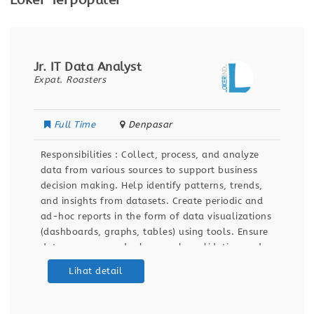
Loker Terpopuler
Jr. IT Data Analyst
Expat. Roasters
Full Time
Denpasar
Responsibilities : Collect, process, and analyze
data from various sources to support business
decision making. Help identify patterns, trends,
and insights from datasets. Create periodic and
ad-hoc reports in the form of data visualizations
(dashboards, graphs, tables) using tools. Ensure
data accuracy and relevance by validating and
maintaining databases and dashboards. Support
Lihat detail
ETL (Extract, Transform, Load) processes for data
integration