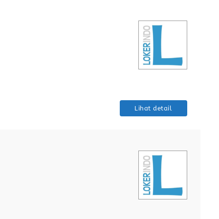
Lihat detail