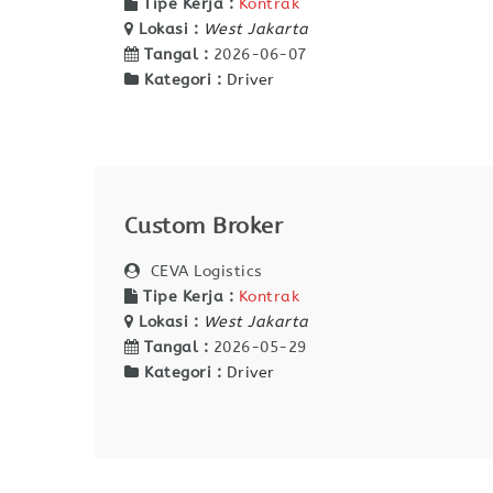
Tipe Kerja :
Kontrak
Lokasi :
West Jakarta
Tangal :
2026-06-07
Kategori :
Driver
Custom Broker
CEVA Logistics
Tipe Kerja :
Kontrak
Lokasi :
West Jakarta
Tangal :
2026-05-29
Kategori :
Driver