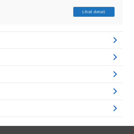
Lihat detail