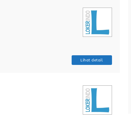
FINANCE & DATA ANALYST
PT. WARUNG ISLAMI BOGOR (WIB)
Full Time
Bogor
Penempatan Head Office Cibinong- Bogor
(Akhir lowongan sampai 20 Desember
2024) Tanggung Jawab Pekerjaan
Lihat detail
Menganalisis laporan keuangan (neraca,
laporan laba rugi, arus kas) untuk
mengidentifikasi tren, peluang, dan risiko.
Membuat proyeksi keuangan dan anggaran
untuk mendukung perencanaan
Lihat detail
perusahaan. Mengawasi kinerja keuangan
terhadap anggaran yang ditetapkan dan
memberikan rekomendasi perbaikan.
Pengolahan dan Analisis Data
Mengumpulkan, membersihkan, dan
mengelola data dari berbagai