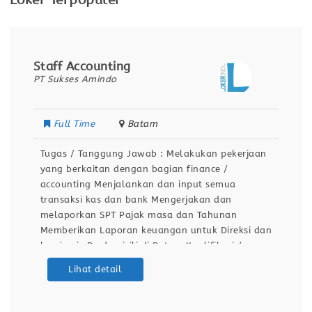
Loker Terpopuler
Staff Accounting
PT Sukses Amindo
Full Time
Batam
Tugas / Tanggung Jawab : Melakukan pekerjaan
yang berkaitan dengan bagian finance /
accounting Menjalankan dan input semua
transaksi kas dan bank Mengerjakan dan
melaporkan SPT Pajak masa dan Tahunan
Memberikan Laporan keuangan untuk Direksi dan
komisaris Berdomisili di Batam Kualifikasi /
Persyaratan : Pengalaman min. 1 tahun
Lihat detail
Menguasai arus kas, laporan keuangan dan
perpajakan Bisa membuat SPT Tahunan Badan