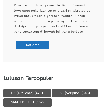
Kami dengan bangga memberikan informasi
lowongan pekerjaan terbaru dari PT Citra Surya
Prima untuk posisi Operator Produksi. Untuk
memahami peran ini sepenuhnya, silakan tinjau
deskripsi dan persyaratan kualifikasi minimum
yang tercantum di bawah ini, yang berlaku
untuk lokasi Banjarmasin.Saat ini, PT Citra Surya
Prima sedang menjalankan program rekrutmen
Lihat detail
untuk merekrut talenta terbaik guna mengisi
posisi Operator Produksi di Banjarmasin. Inisiatif
Lulusan Terpopuler
D3 (Diploma)
(471)
S1 (Sarjana)
(666)
SMA / D3 / S1
(307)