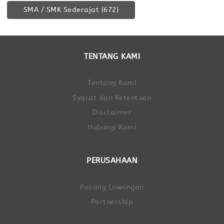
SMA / SMK Sederajat
(672)
TENTANG KAMI
Tentang Kami
Syarat dan Ketentuan
Disclaimer
Hubungi Kami
PERUSAHAAN
Pasang Lowongan
Partnership