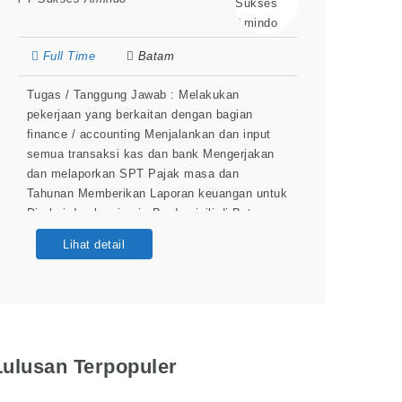
Full Time
Batam
Tugas / Tanggung Jawab : Melakukan
pekerjaan yang berkaitan dengan bagian
finance / accounting Menjalankan dan input
semua transaksi kas dan bank Mengerjakan
dan melaporkan SPT Pajak masa dan
Tahunan Memberikan Laporan keuangan untuk
Direksi dan komisaris Berdomisili di Batam
Kualifikasi / Persyaratan : Pengalaman min. 1
Lihat detail
tahun Menguasai arus kas, laporan keuangan
dan perpajakan Bisa membuat SPT Tahunan
Badan
Lulusan Terpopuler