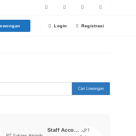
Facebook
Twitter
Linkedin
Instagram
Lowongan
Login
Registrasi
Cari Lowongan
Loker Terpopuler
Staff Accounting
PT Sukses Amindo