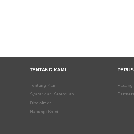
TENTANG KAMI
PERU
Tentang Kami
Pasang
Syarat dan Ketentuan
Partner
Disclaimer
Hubungi Kami