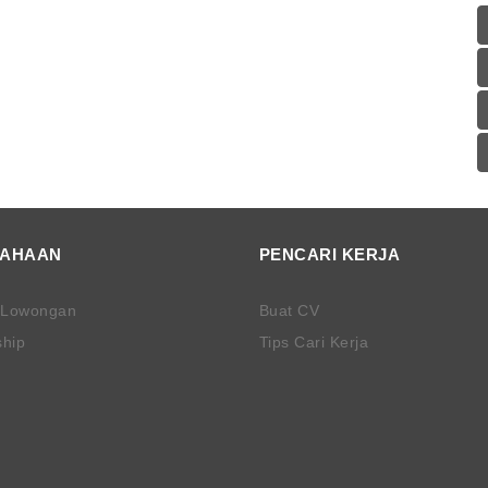
SAHAAN
PENCARI KERJA
 Lowongan
Buat CV
ship
Tips Cari Kerja