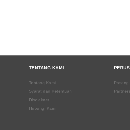
TENTANG KAMI
PERU
Tentang Kami
Pasang
Syarat dan Ketentuan
Partner
Disclaimer
Hubungi Kami