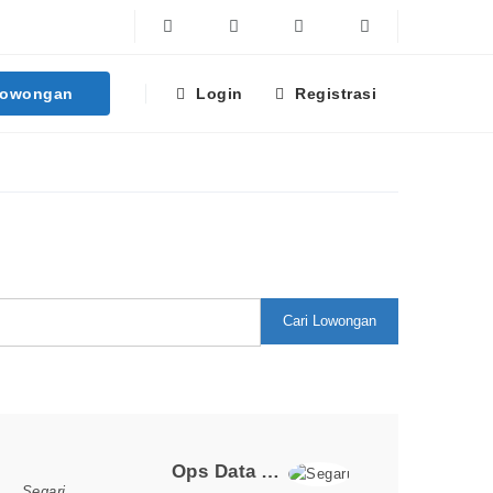
Facebook
Twitter
Linkedin
Instagram
Lowongan
Login
Registrasi
Cari Lowongan
Loker Terpopuler
Ops Data Analyst
Segari