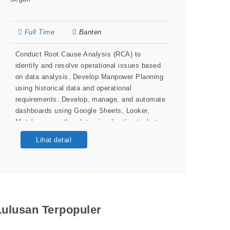
Full Time
Banten
Conduct Root Cause Analysis (RCA) to
identify and resolve operational issues based
on data analysis. Develop Manpower Planning
using historical data and operational
requirements. Develop, manage, and automate
dashboards using Google Sheets, Looker,
Metabase, or other data visualization tools to
support real-time operational monitoring.
Lihat detail
Prepare reports and data visualizations to
support operational monitoring and decision-
making. Identify process improvement
opportunities through
Lulusan Terpopuler