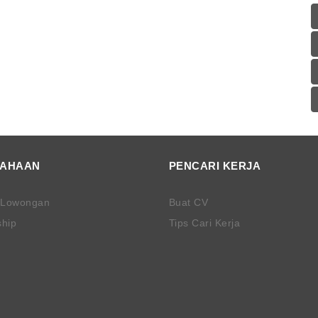
SAHAAN
PENCARI KERJA
 Lowongan
Buat CV
ship
Tips Cari Kerja