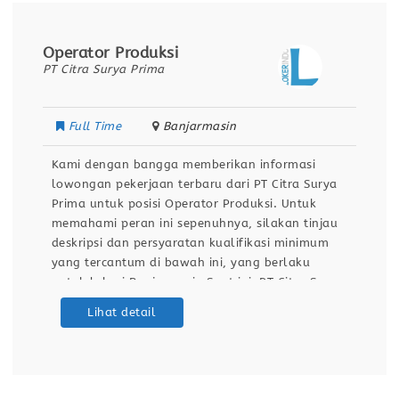
Operator Produksi
PT Citra Surya Prima
Full Time
Banjarmasin
Kami dengan bangga memberikan informasi
lowongan pekerjaan terbaru dari PT Citra Surya
Prima untuk posisi Operator Produksi. Untuk
memahami peran ini sepenuhnya, silakan tinjau
deskripsi dan persyaratan kualifikasi minimum
yang tercantum di bawah ini, yang berlaku
untuk lokasi Banjarmasin.Saat ini, PT Citra Surya
Prima sedang menjalankan program rekrutmen
Lihat detail
untuk merekrut talenta terbaik guna mengisi
posisi Operator Produksi di Banjarmasin. Inisiatif