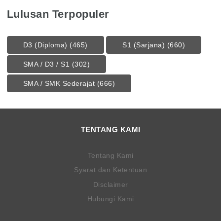
Lulusan Terpopuler
D3 (Diploma)
(465)
S1 (Sarjana)
(660)
SMA / D3 / S1
(302)
SMA / SMK Sederajat
(666)
TENTANG KAMI
Tentang Kami
Syarat dan Ketentuan
Disclaimer
Hubungi Kami