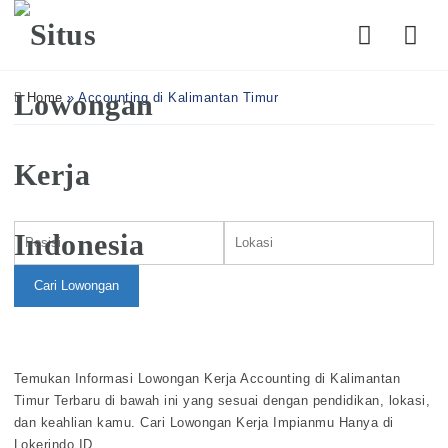
Nav
Home
»
Accounting di Kalimantan Timur
Cari Lowongan Kerja
Cari Lowongan
Temukan Informasi Lowongan Kerja Accounting di Kalimantan
Timur Terbaru di bawah ini yang sesuai dengan pendidikan, lokasi,
dan keahlian kamu. Cari Lowongan Kerja Impianmu Hanya di
Lokerindo.ID